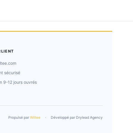
CLIENT
ltee.com
t sécurisé
on 9-12 jours ouvrés
Propulsé par
Wiltee
·
Développé par
Drylead Agency